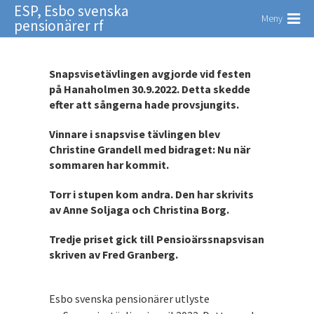
ESP, Esbo svenska
Meny
pensionärer rf
Snapsvisetävlingen avgjorde vid festen
på Hanaholmen 30.9.2022. Detta skedde
efter att sångerna hade provsjungits.
Vinnare i snapsvise tävlingen blev
Christine Grandell med bidraget: Nu när
sommaren har kommit.
Torr i stupen kom andra. Den har skrivits
av Anne Soljaga och Christina Borg.
Tredje priset gick till Pensioärssnapsvisan
skriven av Fred Granberg.
Esbo svenska pensionärer utlyste