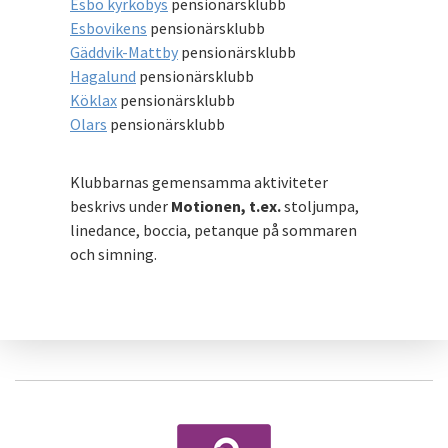
Esbo kyrkobys
pensionärsklubb
Esbovikens
pensionärsklubb
Gäddvik-Mattby
pensionärsklubb
Hagalund
pensionärsklubb
Köklax
pensionärsklubb
Olars
pensionärsklubb
Klubbarnas gemensamma aktiviteter
beskrivs under
Motionen, t.ex.
stoljumpa,
linedance, b
occia, petanque på sommaren
och simning.