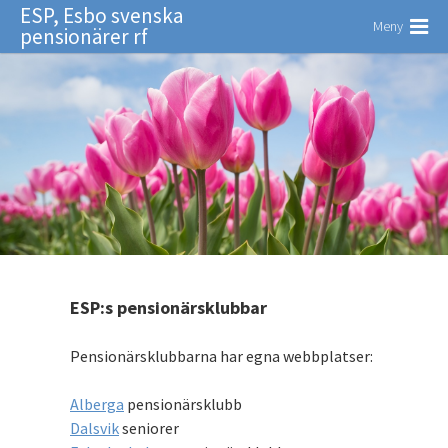
ESP, Esbo svenska
Meny
pensionärer rf
ESP:s pensionärsklubbar
Pensionärsklubbarna har egna webbplatser:
Alberga
pensionärsklubb
Dalsvik
seniorer