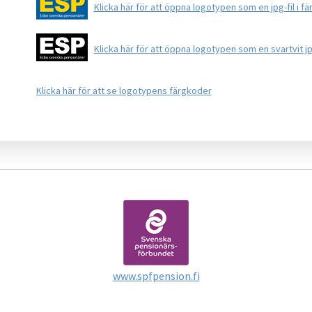
Klicka här för att öppna logotypen som en jpg-fil i fä
Klicka här för att öppna logotypen som en svartvit jp
Klicka här för att se logotypens färgkoder
www.spfpension.fi