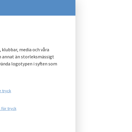
g, klubbar, media och våra
en annat än storleksmässigt
nvända logotypen i syften som
r tryck
 för tryck