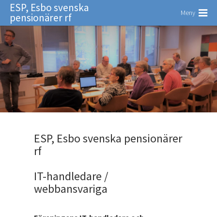
ESP, Esbo svenska
Meny
pensionärer rf
ESP, Esbo svenska pensionärer
rf
IT-handledare /
webbansvariga