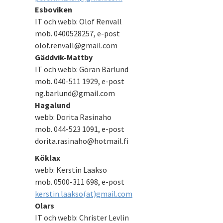
Esboviken
IT och webb: Olof Renvall
mob. 0400528257, e-post
olof.renvall@gmail.com
Gäddvik-Mattby
IT och webb: Göran Bärlund
mob. 040-511 1929, e-post
ng.barlund@gmail.com
Hagalund
webb: Dorita Rasinaho
mob. 044-523 1091, e-post
dorita.rasinaho@hotmail.fi
Köklax
webb: Kerstin Laakso
mob. 0500-311 698, e-post
kerstin.laakso(at)gmail.com
Olars
IT och webb: Christer Levlin