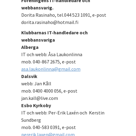
Föreningens IT-handledare och
webbansvarig.
Dorita Rasinaho, tel.044 523 1091, e-post
dorita.rasinaho@hotmail.fi
Klubbarnas IT-handledare och
webbansvariga
Alberga
IT och webb: Åsa Laukonlinna
mob. 040-867 2675, e-post
asa.laukonlinna@gmail.com
Dalsvik
webb: Jan Kåll
mob. 0400 4000 056, e-post
jan.kall@live.com
Esbo Kyrkoby
IT och webb: Per-Erik Laxén och Kerstin
Sundberg
mob. 040-583 0391, e-post
pererik.laxen@gmail.com